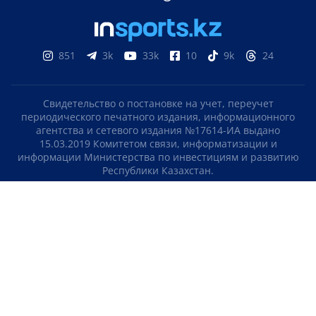
851
3k
33k
10
9k
24
Свидетельство о постановке на учет, переучет
периодического печатного издания, информационного
агентства и сетевого издания №17614-ИА выдано
15.03.2019 Комитетом связи, информатизации и
информации Министерства по инвестициям и развитию
Республики Казахстан.
Свидетельство о постановке на учет отечественного
телерадио канала №KZ23VJB00000123 выдано 08.09.2016
Комитетом связи, информатизации и информации
Министерства по инвестициям и развитию Республики
Казахстан.
СОГЛАШЕНИЕ ОБ ИСПОЛЬЗОВАНИИ МАТЕРИАЛОВ