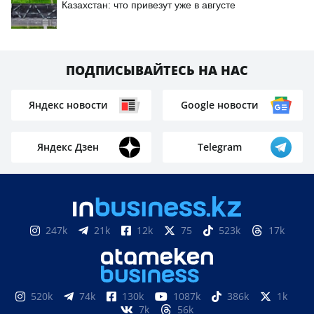
Казахстан: что привезут уже в августе
ПОДПИСЫВАЙТЕСЬ НА НАС
Яндекс новости
Google новости
Яндекс Дзен
Telegram
247k
21k
12k
75
523k
17k
520k
74k
130k
1087k
386k
1k
7k
56k