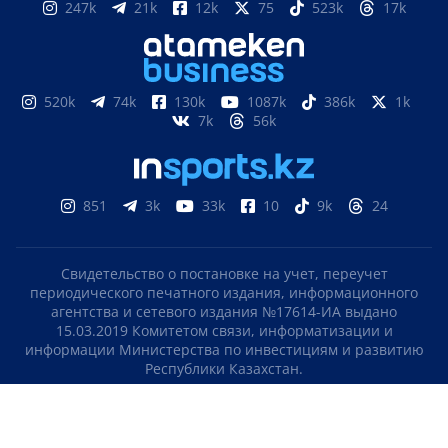
247k
21k
12k
75
523k
17k
520k
74k
130k
1087k
386k
1k
7k
56k
851
3k
33k
10
9k
24
Свидетельство о постановке на учет, переучет
периодического печатного издания, информационного
агентства и сетевого издания №17614-ИА выдано
15.03.2019 Комитетом связи, информатизации и
информации Министерства по инвестициям и развитию
Республики Казахстан.
Свидетельство о постановке на учет отечественного
телерадио канала №KZ23VJB00000123 выдано 08.09.2016
Комитетом связи, информатизации и информации