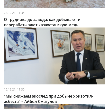
23.12.21, 11:34
От рудника до завода: как добывают и
перерабатывают казахстанскую медь
15.12.21, 11:35
"Мы снижаем экослед при добыче хризотил-
асбеста" – Айбол Смагулов