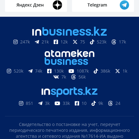
Яндекс Дзен
Telegram
247k
21k
12k
75
523k
17k
520k
74k
130k
1087k
386k
1k
7k
56k
851
3k
33k
10
9k
24
Свидетельство о постановке на учет, переучет
периодического печатного издания, информационного
агентства и сетевого издания №17614-ИА выдано