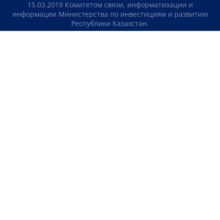
15.03.2019 Комитетом связи, информатизации и
информации Министерства по инвестициям и развитию
Республики Казахстан.
Свидетельство о постановке на учет отечественного
телерадио канала №KZ23VJB00000123 выдано 08.09.2016
Комитетом связи, информатизации и информации
Министерства по инвестициям и развитию Республики
Казахстан.
СОГЛАШЕНИЕ ОБ ИСПОЛЬЗОВАНИИ МАТЕРИАЛОВ
О НАС
КОНТАКТЫ
ТЕЛЕПРОЕКТЫ
ВАКАНСИИ
РЕЙТИНГИ
Медиахолдинг «Atameken Business»
ПОЛИТИКА КОНФИДЕНЦИАЛЬНОСТИ