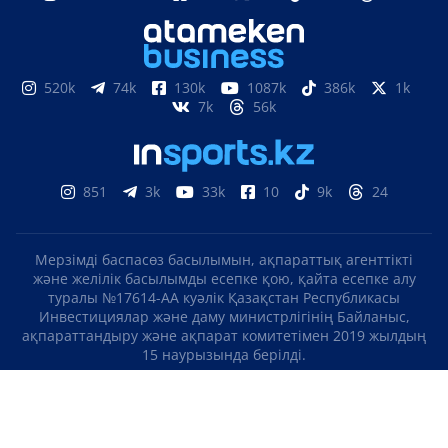
520k
74k
130k
1087k
386k
1k
7k
56k
851
3k
33k
10
9k
24
Мерзімді баспасөз басылымын, ақпараттық агенттікті
және желілік басылымды есепке қою, қайта есепке алу
туралы №17614-АА куәлік Қазақстан Республикасы
Инвестициялар және даму министрлігінің Байланыс,
ақпараттандыру және ақпарат комитетімен 2019 жылдың
15 наурызында берілді.
Отандық теле-, радиоарнаны есепке қою туралы
№KZ23VJB00000123 куәлік Қазақстан Республикасы
Инвестициялар және даму министрлігінің Байланыс,
ақпараттандыру және ақпарат комитетімен 2016 жылдың 8