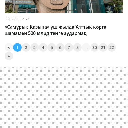
08.02.22, 12:57
«Самұрық-Қазына» үш жылда Ұлттық қорға
шамамен 500 млрд теңге аудармақ
«
1
2
3
4
5
6
7
8
...
20
21
22
»