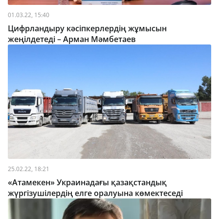
01.03.22, 15:40
Цифрландыру кәсіпкерлердің жұмысын
жеңілдетеді – Арман Мәмбетаев
25.02.22, 18:21
«Атамекен» Украинадағы қазақстандық
жүргізушілердің елге оралуына көмектеседі