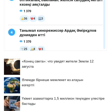
«Конец света»: что увидят жители Земли 12
августа
Әлемде бірнеше мемлекет өз атауын
өзгертті
Үкімет азаматтарға 1,5 миллион теңгеден үлестіре
бастады