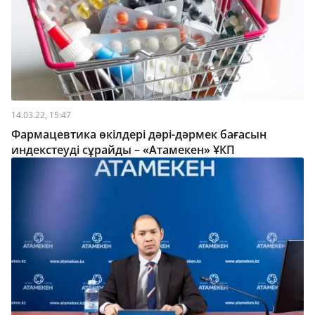
14.03.22, 15:47
Фармацевтика өкілдері дәрі-дәрмек бағасын
индекстеуді сұрайды – «Атамекен» ҰКП