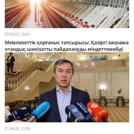
07.05.22, 10:41
Мемлекеттік қорғаныс тапсырысы: Қазіргі заңнама
отандық шикізатты пайдалануды міндеттемейді
21.04.22, 11:04