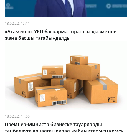
18.02.22, 15:11
«Атамекен» ҰКП басқарма төрағасы қызметіне
жаңа басшы тағайындалды
18.02.22, 14:00
Премьер-Министр бизнеске тауарларды
таңбалауға арналған құрал-жабдықтармен көмек