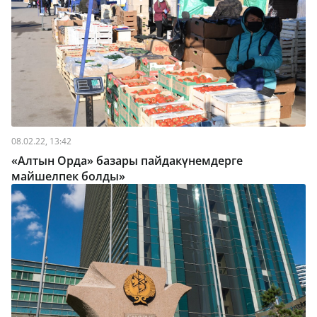
08.02.22, 13:42
«Алтын Орда» базары пайдакүнемдерге
майшелпек болды»