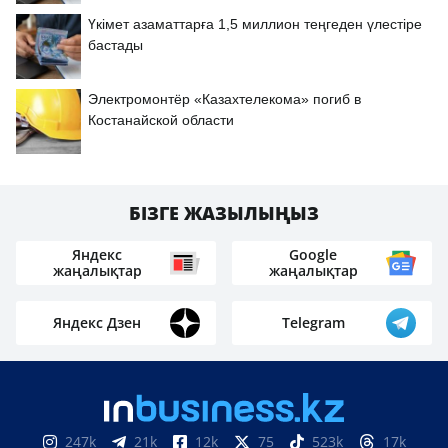
Үкімет азаматтарға 1,5 миллион теңгеден үлестіре
бастады
Электромонтёр «Казахтелекома» погиб в
Костанайской области
БІЗГЕ ЖАЗЫЛЫҢЫЗ
Яндекс
Google
жаңалықтар
жаңалықтар
Яндекс Дзен
Telegram
247k
21k
12k
75
523k
17k