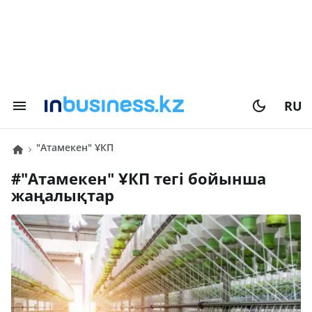
RU
"Атамекен" ҰКП
#
"Атамекен" ҰКП
тегі бойынша
жаңалықтар