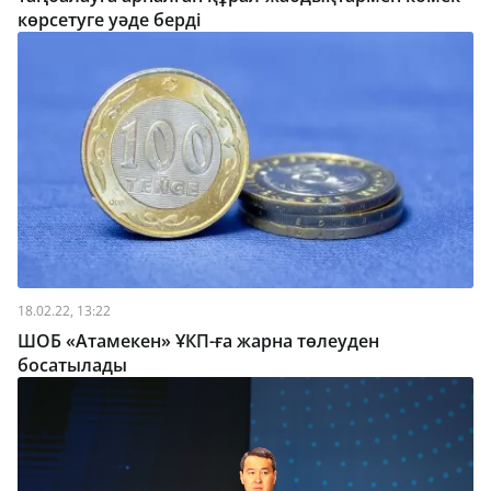
көрсетуге уәде берді
18.02.22, 13:22
ШОБ «Атамекен» ҰКП-ға жарна төлеуден
босатылады