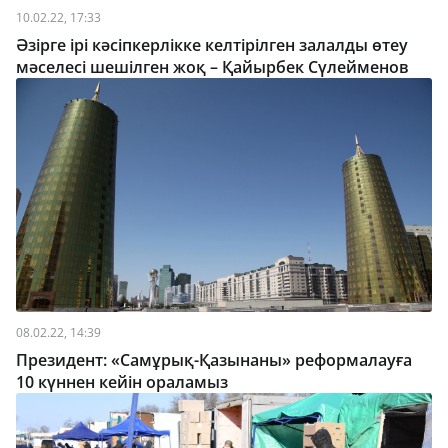
10.02.22, 17:33
Әзірге ірі кәсіпкерлікке келтірілген залалды өтеу
мәселесі шешілген жоқ – Қайырбек Сүлейменов
08.02.22, 14:39
Президент: «Самұрық-Қазынаны» реформалауға
10 күннен кейін ораламыз