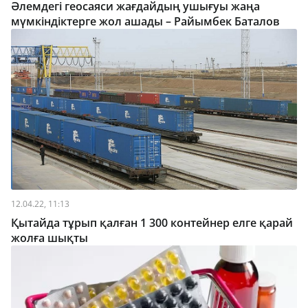
Әлемдегі геосаяси жағдайдың ушығуы жаңа
мүмкіндіктерге жол ашады – Райымбек Баталов
12.04.22, 11:13
Қытайда тұрып қалған 1 300 контейнер елге қарай
жолға шықты