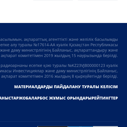
басылымын, ақпараттық агенттікті және желілік басылымды
сепке алу туралы №17614-АА куәлік Қазақстан Республикасы
және даму министрлігінің Байланыс, ақпараттандыру және
ақпарат комитетімен 2019 жылдың 15 наурызында берілді.
 радиоарнаны есепке қою туралы №KZ23VJB00000123 куәлік
икасы Инвестициялар және даму министрлігінің Байланыс,
ақпарат комитетімен 2016 жылдың 8 қыркүйегінде берілді.
МАТЕРИАЛДАРДЫ ПАЙДАЛАНУ ТУРАЛЫ КЕЛІСІМ
АНЫСТАР
ЖОБАЛАР
БОС ЖҰМЫС ОРЫНДАРЫ
РЕЙТИНГТЕР