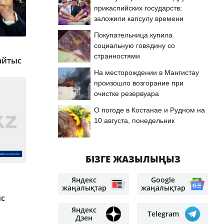
прикаспийских государств:
заложили капсулу времени
Покупательница купила
социальную говядину со
странностями
айтыс
На месторождении в Мангистау
произошло возгорание при
очистке резервуара
О погоде в Костанае и Рудном на
10 августа, понедельник
БІЗГЕ ЖАЗЫЛЫҢЫЗ
Яндекс
Google
жаңалықтар
жаңалықтар
ыс
Яндекс
Telegram
Дзен