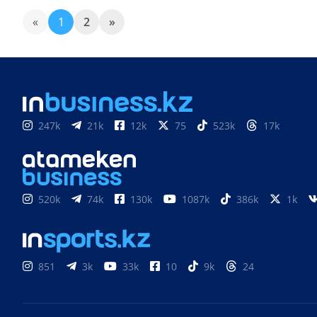
«
1
2
»
247k
21k
12k
75
523k
17k
520k
74k
130k
1087k
386k
1k
851
3k
33k
10
9k
24