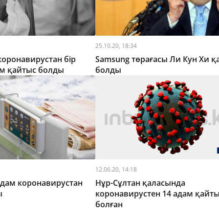
25.10.20, 18:34
коронавирустан бір
Samsung төрағасы Ли Кун Хи қ
ам қайтыс болды
болды
12.06.20, 14:18
 адам коронавирустан
Нұр-Сұлтан қаласында
ы
коронавирустен 14 адам қайт
болған