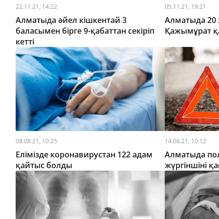
22.11.21, 14:22
05.11.21, 19:21
Алматыда әйел кішкентай 3
Алматыда 20 
баласымен бірге 9-қабаттан секіріп
Қажымұрат қ
кетті
08.08.21, 10:25
14.06.21, 10:12
Елімізде коронавирустан 122 адам
Алматыда по
қайтыс болды
жүргіншіні қа