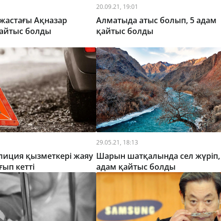
20.09.21, 19:01
жастағы Ақназар
Алматыда атыс болып, 5 адам
айтыс болды
қайтыс болды
29.05.21, 18:13
лиция қызметкері жаяу
Шарын шатқалында сел жүріп, 
ғып кетті
адам қайтыс болды