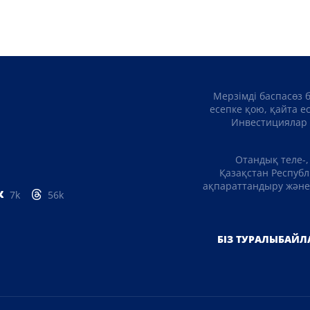
Мерзімді баспасөз 
есепке қою, қайта е
Инвестициялар 
Отандық теле-,
Қазақстан Республ
ақпараттандыру және 
7k
56k
БІЗ ТУРАЛЫ
БАЙЛ