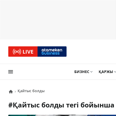
LIVE
БИЗНЕС
ҚАРЖЫ
қайтыс болды
#
қайтыс болды
тегі бойынша