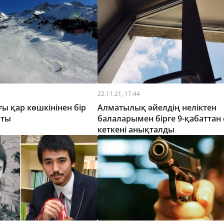
22.11.21, 17:44
 қар көшкінінен бір
Алматылық әйелдің неліктен
пты
балаларымен бірге 9-қабаттан 
кеткені анықталды