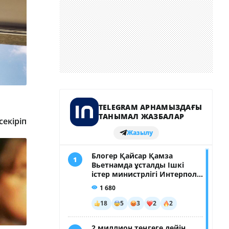
секіріп