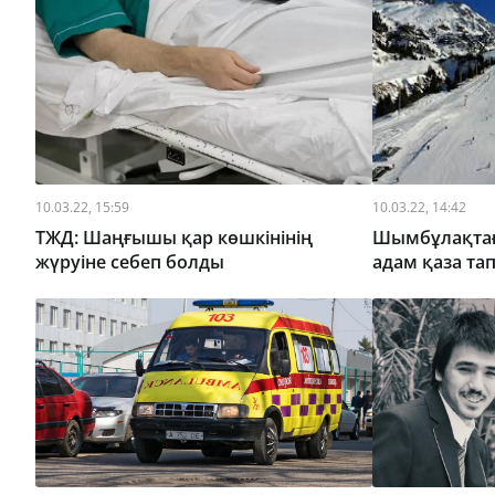
10.03.22, 15:59
10.03.22, 14:42
ТЖД: Шаңғышы қар көшкінінің
Шымбұлақтағы
жүруіне себеп болды
адам қаза та