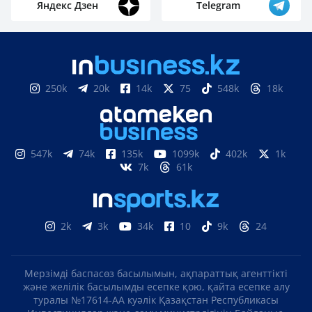
Яндекс Дзен
Telegram
250k
20k
14k
75
548k
18k
547k
74k
135k
1099k
402k
1k
7k
61k
2k
3k
34k
10
9k
24
Мерзімді баспасөз басылымын, ақпараттық агенттікті
және желілік басылымды есепке қою, қайта есепке алу
туралы №17614-АА куәлік Қазақстан Республикасы