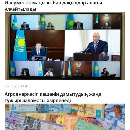
Әлеуметтік маңызы бар дақылдар алаңы
ұлғайтылады
26.05.20, 11:43
Агроөнеркәсіп кешенін дамытудың жаңа
тұжырымдамасы әзірленеді