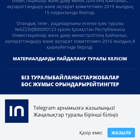
Инвестициялар және даму министрлігінің Байланыс,
ақпараттандыру және ақпарат комитетімен 2019 жылдың
15 наурызында берілді.
Отандық теле-, радиоарнаны есепке қою туралы
№KZ23VJB00000123 куәлік Қазақстан Республикасы
Инвестициялар және даму министрлігінің Байланыс,
ақпараттандыру және ақпарат комитетімен 2016 жылдың 8
қыркүйегінде берілді.
МАТЕРИАЛДАРДЫ ПАЙДАЛАНУ ТУРАЛЫ КЕЛІСІМ
БІЗ ТУРАЛЫ
БАЙЛАНЫСТАР
ЖОБАЛАР
БОС ЖҰМЫС ОРЫНДАРЫ
РЕЙТИНГТЕР
«Atameken Business» Медиахолдингі
Telegram арнамызға жазылыңыз!
ҚҰПИЯЛЫЛЫҚ САЯСАТЫ
Жаңалықтар туралы бірінші біліңіз
Қазір емес
ЖАЗЫЛУ