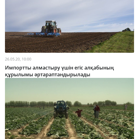
26.05.20, 10:00
Импортты алмастыру үшін егіс алқабының
құрылымы әртараптандырылады