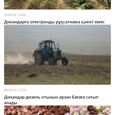
26.04.20, 13:04
Дихандарға электронды рұқсатнама қажет емес
08.04.20, 17:09
Дихандар дизель отынын арзан бағаға сатып
алады