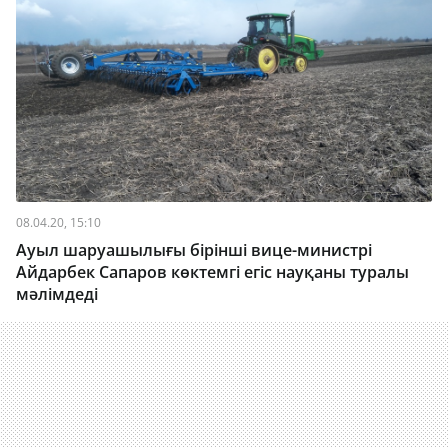
08.04.20, 15:10
Ауыл шаруашылығы бірінші вице-министрі
Айдарбек Сапаров көктемгі егіс науқаны туралы
мәлімдеді