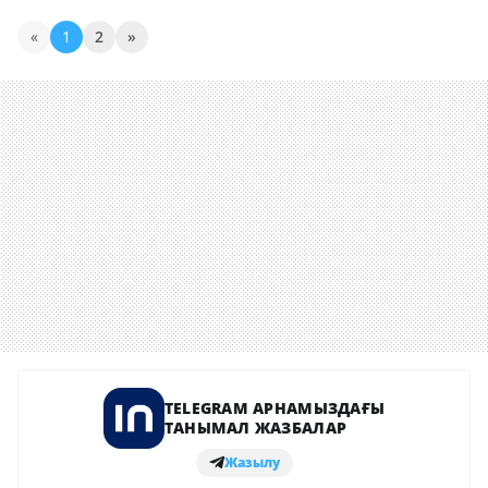
«
1
2
»