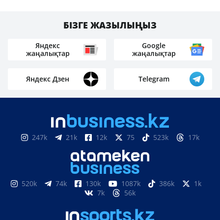
БІЗГЕ ЖАЗЫЛЫҢЫЗ
Яндекс
Google
жаңалықтар
жаңалықтар
Яндекс Дзен
Telegram
247k
21k
12k
75
523k
17k
520k
74k
130k
1087k
386k
1k
7k
56k