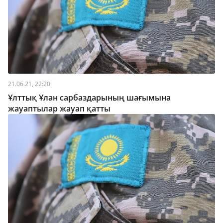
21.06.21, 22:20
Ұлттық Ұлан сарбаздарының шағымына
жауаптылар жауап қатты