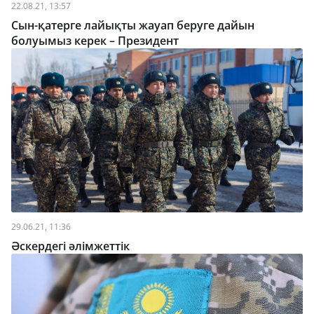
22.08.21, 13:57
Сын-қатерге лайықты жауап беруге дайын
болуымыз керек – Президент
29.06.21, 11:36
Әскердегі әлімжеттік