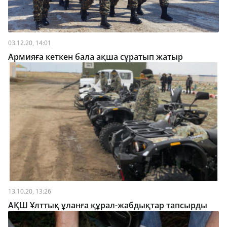
03.12.20, 14:01
Армияға кеткен бала ақша сұратып жатыр
13.10.20, 13:26
АҚШ Ұлттық ұланға құрал-жабдықтар тапсырды