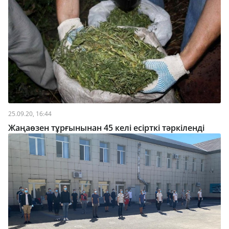
25.09.20, 16:44
Жаңаөзен тұрғынынан 45 келі есірткі тәркіленді