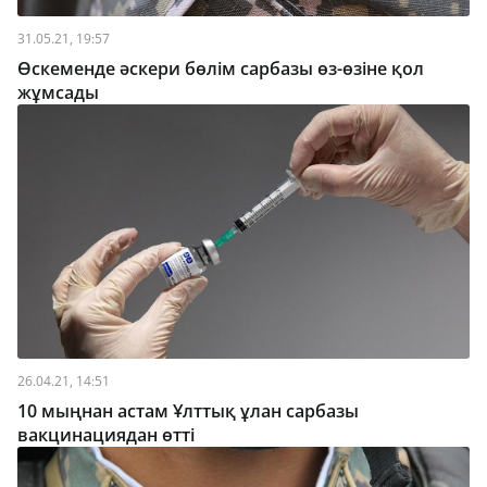
31.05.21, 19:57
Өскеменде әскери бөлім сарбазы өз-өзіне қол
жұмсады
26.04.21, 14:51
10 мыңнан астам Ұлттық ұлан сарбазы
вакцинациядан өтті