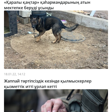
«Қаралы қаңтар» қаһармандарының атын
мектепке беруді ұсынды
18.01.22, 14:12
Жаппай тәртіпсіздік кезінде қылмыскерлер
қызметтік итті ұрлап кетті