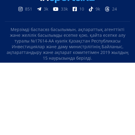
851
3k
33k
10
9k
24
Мерзімді баспасөз басылымын, ақпараттық агенттікті
және желілік басылымды есепке қою, қайта есепке алу
туралы №17614-АА куәлік Қазақстан Республикасы
Инвестициялар және даму министрлігінің Байланыс,
ақпараттандыру және ақпарат комитетімен 2019 жылдың
15 наурызында берілді.
Отандық теле-, радиоарнаны есепке қою туралы
№KZ23VJB00000123 куәлік Қазақстан Республикасы
Инвестициялар және даму министрлігінің Байланыс,
ақпараттандыру және ақпарат комитетімен 2016 жылдың 8
қыркүйегінде берілді.
МАТЕРИАЛДАРДЫ ПАЙДАЛАНУ ТУРАЛЫ КЕЛІСІМ
БІЗ ТУРАЛЫ
БАЙЛАНЫСТАР
ЖОБАЛАР
БОС ЖҰМЫС ОРЫНДАРЫ
РЕЙТИНГТЕР