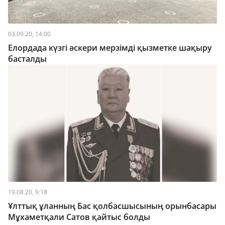
03.09.20, 14:00
Елордада күзгі әскери мерзімді қызметке шақыру
басталды
19.08.20, 9:18
Ұлттық ұланның Бас қолбасшысының орынбасары
Мұхаметқали Сатов қайтыс болды