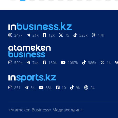
247k
21k
12k
75
523k
17k
520k
74k
130k
1087k
386k
1k
851
3k
33k
10
9k
24
«Atameken Business» Медиахолдингі