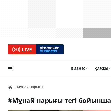
LIVE
БИЗНЕС
ҚАРЖЫ
мұнай нарығы
#
мұнай нарығы
тегі бойынш