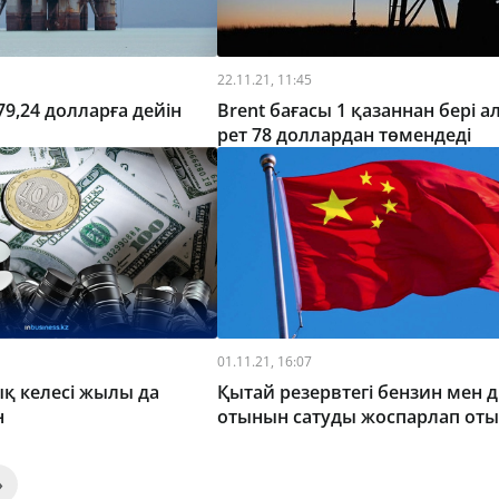
22.11.21, 11:45
79,24 долларға дейін
Brent бағасы 1 қазаннан бері а
рет 78 доллардан төмендеді
01.11.21, 16:07
 келесі жылы да
Қытай резервтегі бензин мен 
н
отынын сатуды жоспарлап от
»