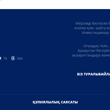
Мерзімді баспасөз 
есепке қою, қайта е
Инвестициялар 
Отандық теле-,
Қазақстан Республ
ақпараттандыру және 
7k
56k
БІЗ ТУРАЛЫ
БАЙЛ
ҚҰПИЯЛЫЛЫҚ САЯСАТЫ