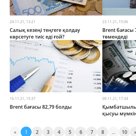
24.11.21, 13:21
23.11.21, 15:06
Салық кезеңі теңгеге қолдау
Brent бағасы 
көрсетуге тиіс еді ғой?
төмендеді
16.11.21, 15:37
09.11.21, 17:34
Brent бағасы 82,79 болды
Қымбатшылық
қысуы мүмкі
«
1
2
3
4
5
6
7
8
...
10