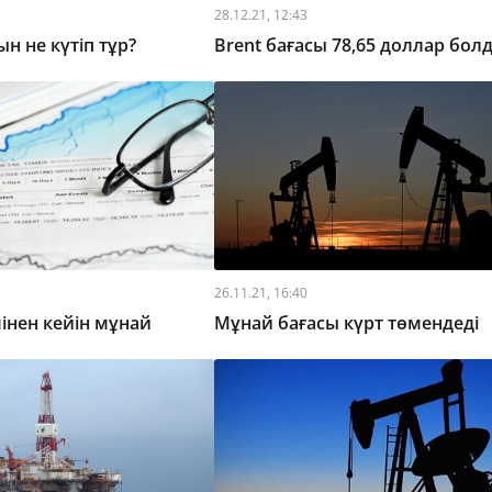
28.12.21, 12:43
н не күтіп тұр?
Brent бағасы 78,65 доллар бол
26.11.21, 16:40
нен кейін мұнай
Мұнай бағасы күрт төмендеді