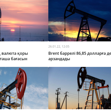
26.01.22, 12:05
 валюта қоры
Brent баррелі 86,85 долларға д
таша бағасын
арзандады