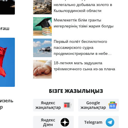
нелегально добывала золото в
Кызылординской области
Мемлекеттік білім гранты
иегерлерінің тізімі жария болды
лғаш
Первый полёт беспилотного
пассажирского судна
продемонстрировали в небе
Астаны
18-летняя мать задушила
трёхмесячного сына из-за плача
БІЗГЕ ЖАЗЫЛЫҢЫЗ
дизель
Яндекс
Google
ыр
жаңалықтар
жаңалықтар
Яндекс
Telegram
Дзен