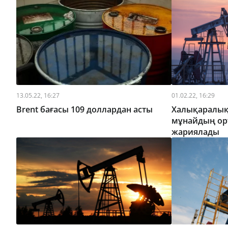
13.05.22, 16:27
01.02.22, 16:29
Brent бағасы 109 доллардан асты
Халықаралық
мұнайдың ор
жариялады