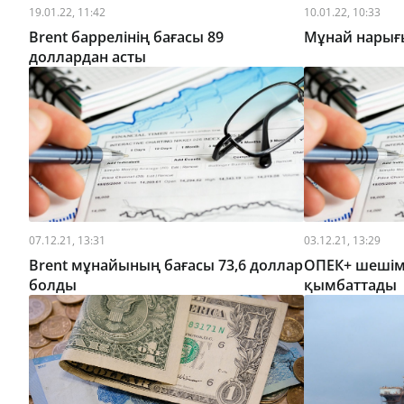
19.01.22, 11:42
10.01.22, 10:33
Brent баррелінің бағасы 89
Мұнай нарығы
доллардан асты
07.12.21, 13:31
03.12.21, 13:29
Brent мұнайының бағасы 73,6 доллар
ОПЕК+ шешімі
болды
қымбаттады