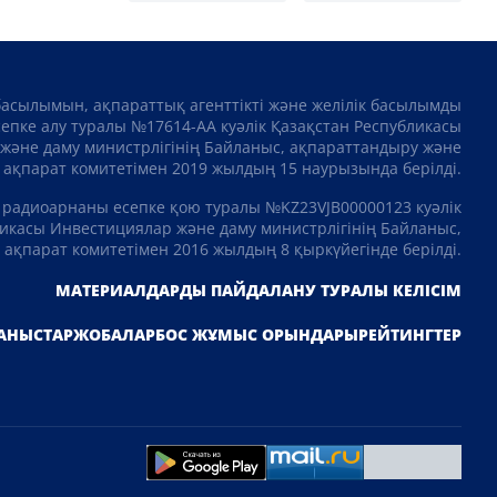
басылымын, ақпараттық агенттікті және желілік басылымды
сепке алу туралы №17614-АА куәлік Қазақстан Республикасы
және даму министрлігінің Байланыс, ақпараттандыру және
ақпарат комитетімен 2019 жылдың 15 наурызында берілді.
 радиоарнаны есепке қою туралы №KZ23VJB00000123 куәлік
икасы Инвестициялар және даму министрлігінің Байланыс,
ақпарат комитетімен 2016 жылдың 8 қыркүйегінде берілді.
МАТЕРИАЛДАРДЫ ПАЙДАЛАНУ ТУРАЛЫ КЕЛІСІМ
АНЫСТАР
ЖОБАЛАР
БОС ЖҰМЫС ОРЫНДАРЫ
РЕЙТИНГТЕР