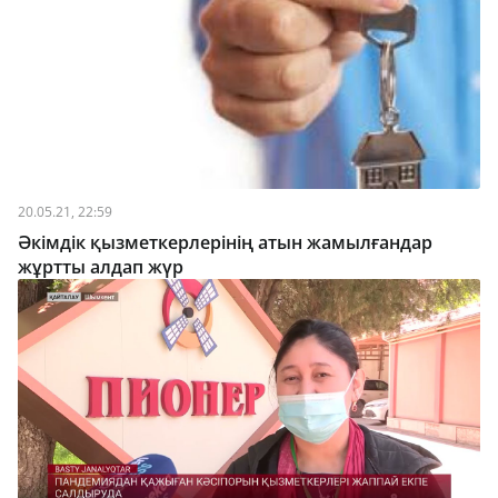
20.05.21, 22:59
Әкімдік қызметкерлерінің атын жамылғандар
жұртты алдап жүр