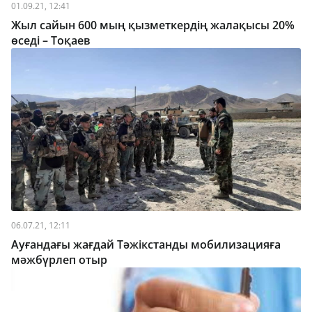
01.09.21, 12:41
Жыл сайын 600 мың қызметкердің жалақысы 20%
өседі – Тоқаев
06.07.21, 12:11
Ауғандағы жағдай Тәжікстанды мобилизацияға
мәжбүрлеп отыр