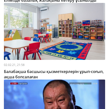
Елімізде базалық жалақыны көтеру ұсынылды
02.02.21, 21:58
Балабақша басшысы қызметкерлерін ұрып-соғып,
ақша бопсалаған