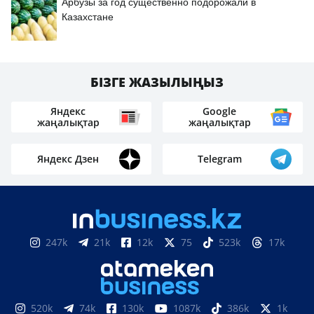
Арбузы за год существенно подорожали в
Казахстане
БІЗГЕ ЖАЗЫЛЫҢЫЗ
Яндекс
Google
жаңалықтар
жаңалықтар
Яндекс Дзен
Telegram
247k
21k
12k
75
523k
17k
520k
74k
130k
1087k
386k
1k