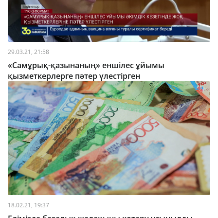
29.03.21, 21:58
«Самұрық-қазынаның» еншілес ұйымы
қызметкерлерге пәтер үлестірген
18.02.21, 19:37