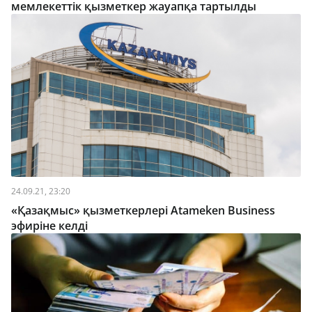
мемлекеттік қызметкер жауапқа тартылды
24.09.21, 23:20
«Қазақмыс» қызметкерлері Atameken Business
эфиріне келді