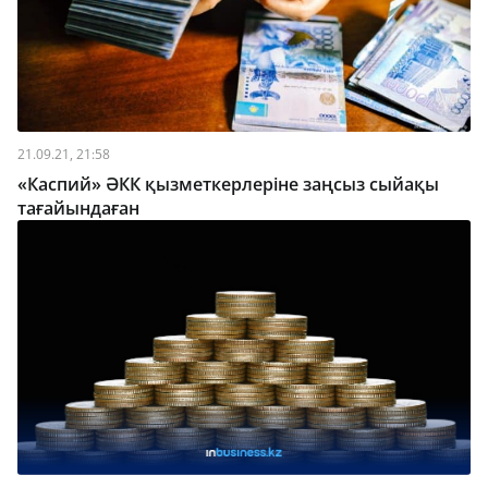
21.09.21, 21:58
«Каспий» ӘКК қызметкерлеріне заңсыз сыйақы
тағайындаған