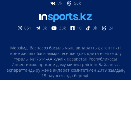
7k
56k
851
3k
33k
10
9k
24
Мерзімді баспасөз басылымын, ақпараттық агенттікті
және желілік басылымды есепке қою, қайта есепке алу
туралы №17614-АА куәлік Қазақстан Республикасы
Инвестициялар және даму министрлігінің Байланыс,
ақпараттандыру және ақпарат комитетімен 2019 жылдың
15 наурызында берілді.
Отандық теле-, радиоарнаны есепке қою туралы
№KZ23VJB00000123 куәлік Қазақстан Республикасы
Инвестициялар және даму министрлігінің Байланыс,
ақпараттандыру және ақпарат комитетімен 2016 жылдың 8
қыркүйегінде берілді.
МАТЕРИАЛДАРДЫ ПАЙДАЛАНУ ТУРАЛЫ КЕЛІСІМ