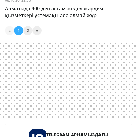
08.10.20, 22:36
Алматыда 400-ден астам жедел жәрдем
қызметкері үстемақы ала алмай жүр
«
1
2
»