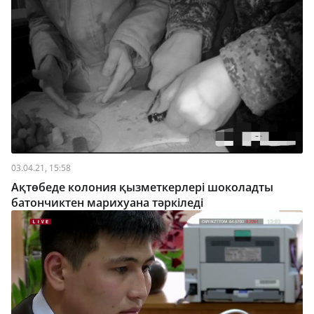
03.04.21, 15:58
Ақтөбеде колония қызметкерлері шоколадты
батончиктен марихуана тәркіледі