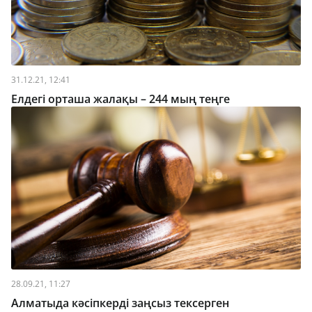
31.12.21, 12:41
Елдегі орташа жалақы – 244 мың теңге
28.09.21, 11:27
Алматыда кәсіпкерді заңсыз тексерген