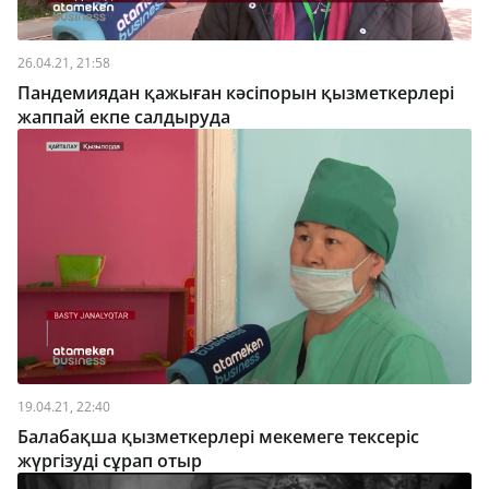
26.04.21, 21:58
Пандемиядан қажыған кәсіпорын қызметкерлері
жаппай екпе салдыруда
19.04.21, 22:40
Балабақша қызметкерлері мекемеге тексеріс
жүргізуді сұрап отыр