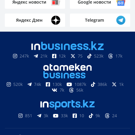
Яндекс новости
Google новости
Яндекс Дзен
Telegram
247k
21k
12k
75
523k
17k
520k
74k
130k
1087k
386k
1k
7k
56k
851
3k
33k
10
9k
24