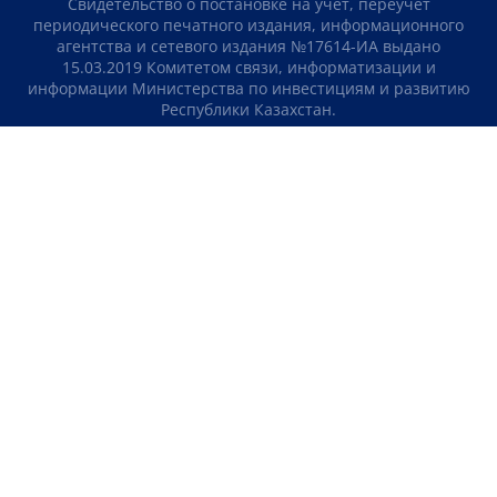
Свидетельство о постановке на учет, переучет
периодического печатного издания, информационного
агентства и сетевого издания №17614-ИА выдано
15.03.2019 Комитетом связи, информатизации и
информации Министерства по инвестициям и развитию
Республики Казахстан.
Свидетельство о постановке на учет отечественного
телерадио канала №KZ23VJB00000123 выдано 08.09.2016
Комитетом связи, информатизации и информации
Министерства по инвестициям и развитию Республики
Казахстан.
СОГЛАШЕНИЕ ОБ ИСПОЛЬЗОВАНИИ МАТЕРИАЛОВ
О НАС
КОНТАКТЫ
ТЕЛЕПРОЕКТЫ
ВАКАНСИИ
РЕЙТИНГИ
Медиахолдинг «Atameken Business»
ПОЛИТИКА КОНФИДЕНЦИАЛЬНОСТИ