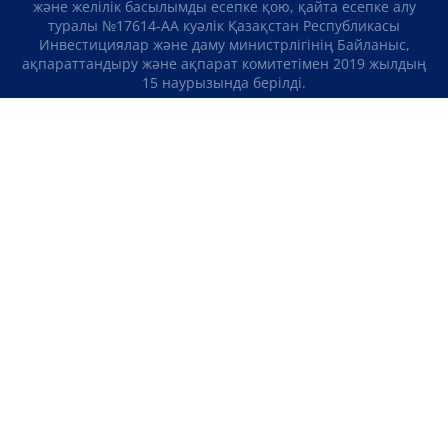
және желілік басылымды есепке қою, қайта есепке алу
туралы №17614-АА куәлік Қазақстан Республикасы
Инвестициялар және даму министрлігінің Байланыс,
ақпараттандыру және ақпарат комитетімен 2019 жылдың
15 наурызында берілді.
Отандық теле-, радиоарнаны есепке қою туралы
№KZ23VJB00000123 куәлік Қазақстан Республикасы
Инвестициялар және даму министрлігінің Байланыс,
ақпараттандыру және ақпарат комитетімен 2016 жылдың 8
қыркүйегінде берілді.
МАТЕРИАЛДАРДЫ ПАЙДАЛАНУ ТУРАЛЫ КЕЛІСІМ
БІЗ ТУРАЛЫ
БАЙЛАНЫСТАР
ЖОБАЛАР
БОС ЖҰМЫС ОРЫНДАРЫ
РЕЙТИНГТЕР
«Atameken Business» Медиахолдингі
ҚҰПИЯЛЫЛЫҚ САЯСАТЫ