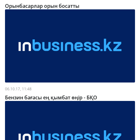
Орынбасарлар орын босатты
06.10.17, 11:48
Бензин бағасы ең қымбат өңір - БҚО