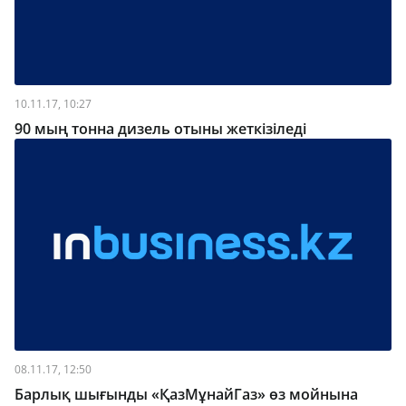
10.11.17, 10:27
90 мың тонна дизель отыны жеткізіледі
08.11.17, 12:50
Барлық шығынды «ҚазМұнайГаз» өз мойнына