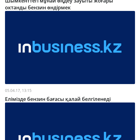
Шымкенттегі мұнай өңдеу зауыты жоғары
октанды бензин өндірмек
05.04.17, 13:15
Елімізде бензин бағасы қалай белгіленеді