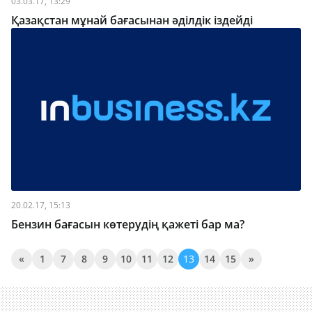
03.03.17, 13:29
Қазақстан мұнай бағасынан әділдік іздейді
20.02.17, 15:13
Бензин бағасын көтерудің қажеті бар ма?
«
1
7
8
9
10
11
12
13
14
15
»