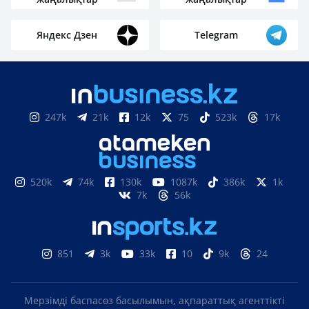
Яндекс Дзен
Telegram
247k
21k
12k
75
523k
17k
520k
74k
130k
1087k
386k
1k
7k
56k
851
3k
33k
10
9k
24
Мерзімді баспасөз басылымын, ақпараттық агенттікті