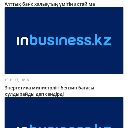
Ұлттық банк халықтың үмітін ақтай ма
19.10.17, 18:16
Энергетика министрлігі бензин бағасы
құлдырайды деп сендірді