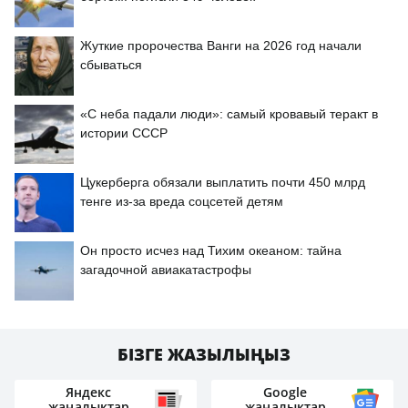
Жуткие пророчества Ванги на 2026 год начали
сбываться
«С неба падали люди»: самый кровавый теракт в
истории СССР
Цукерберга обязали выплатить почти 450 млрд
тенге из-за вреда соцсетей детям
Он просто исчез над Тихим океаном: тайна
загадочной авиакатастрофы
БІЗГЕ ЖАЗЫЛЫҢЫЗ
Яндекс
Google
жаңалықтар
жаңалықтар