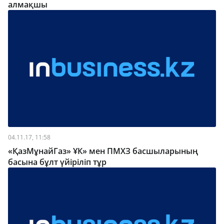
алмақшы
04.11.17, 11:58
«ҚазМұнайГаз» ҰК» мен ПМХЗ басшыларының
басына бұлт үйіріліп тұр