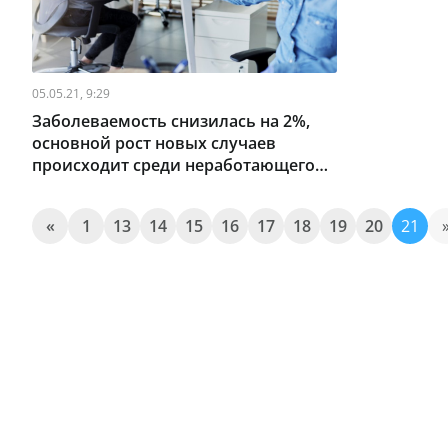
05.05.21, 9:29
Заболеваемость снизилась на 2%,
основной рост новых случаев
происходит среди неработающего
населения
«
1
13
14
15
16
17
18
19
20
21