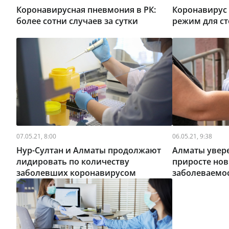
Коронавирусная пневмония в РК:
Коронавирус 
более сотни случаев за сутки
режим для с
07.05.21, 8:00
06.05.21, 9:38
Нур-Султан и Алматы продолжают
Алматы увер
лидировать по количеству
приросте нов
заболевших коронавирусом
заболеваемо