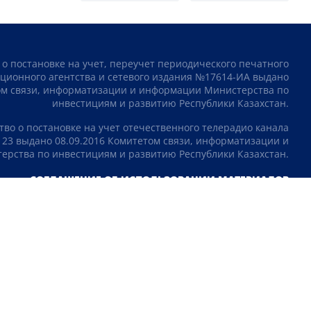
 о постановке на учет, переучет периодического печатного
ционного агентства и сетевого издания №17614-ИА выдано
том связи, информатизации и информации Министерства по
инвестициям и развитию Республики Казахстан.
тво о постановке на учет отечественного телерадио канала
23 выдано 08.09.2016 Комитетом связи, информатизации и
рства по инвестициям и развитию Республики Казахстан.
СОГЛАШЕНИЕ ОБ ИСПОЛЬЗОВАНИИ МАТЕРИАЛОВ
О НАС
КОНТАКТЫ
ТЕЛЕПРОЕКТЫ
ВАКАНСИИ
РЕЙТИНГИ