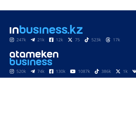
247k
21k
12k
75
523k
17k
520k
74k
130k
1087k
386k
1k
851
3k
33k
10
9k
24
Медиахолдинг «Atameken Business»