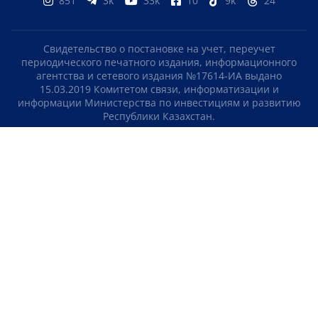
851
3k
33k
10
9k
24
Свидетельство о постановке на учет, переучет
периодического печатного издания, информационного
агентства и сетевого издания №17614-ИА выдано
15.03.2019 Комитетом связи, информатизации и
информации Министерства по инвестициям и развитию
Республики Казахстан.
Свидетельство о постановке на учет отечественного
телерадио канала №KZ23VJB00000123 выдано 08.09.2016
Комитетом связи, информатизации и информации
Министерства по инвестициям и развитию Республики
Казахстан.
СОГЛАШЕНИЕ ОБ ИСПОЛЬЗОВАНИИ МАТЕРИАЛОВ
О НАС
КОНТАКТЫ
ТЕЛЕПРОЕКТЫ
ВАКАНСИИ
РЕЙТИНГИ