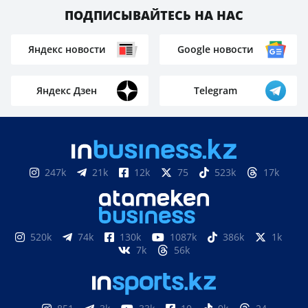
ПОДПИСЫВАЙТЕСЬ НА НАС
Яндекс новости
Google новости
Яндекс Дзен
Telegram
247k
21k
12k
75
523k
17k
520k
74k
130k
1087k
386k
1k
7k
56k