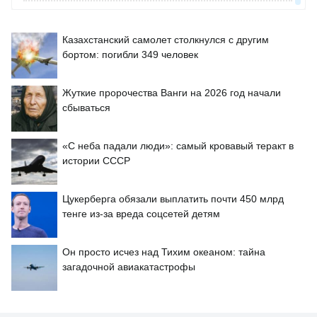
Казахстанский самолет столкнулся с другим
бортом: погибли 349 человек
Жуткие пророчества Ванги на 2026 год начали
сбываться
«С неба падали люди»: самый кровавый теракт в
истории СССР
Цукерберга обязали выплатить почти 450 млрд
тенге из-за вреда соцсетей детям
Он просто исчез над Тихим океаном: тайна
загадочной авиакатастрофы