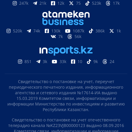
многоэтажками хотят в Петропавловске
Volkswagen отправил первые автомобили в
Казахстан: что привезут уже в августе
ПОДПИСЫВАЙТЕСЬ НА НАС
Яндекс новости
Google новости
Яндекс Дзен
Telegram
247k
21k
12k
75
523k
17k