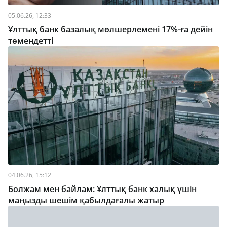
05.06.26, 12:33
Ұлттық банк базалық мөлшерлемені 17%-ға дейiн
төмендеттi
04.06.26, 15:12
Болжам мен байлам: Ұлттық банк халық үшін
маңызды шешім қабылдағалы жатыр