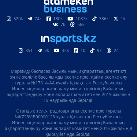
520k
74k
130k
1087k
386k
1k
7k
56k
851
3k
33k
10
9k
24
Мерзімді баспасөз басылымын, ақпараттық агенттікті
және желілік басылымды есепке қою, қайта есепке алу
туралы №17614-АА куәлік Қазақстан Республикасы
Инвестициялар және даму министрлігінің Байланыс,
ақпараттандыру және ақпарат комитетімен 2019 жылдың
15 наурызында берілді.
Отандық теле-, радиоарнаны есепке қою туралы
№KZ23VJB00000123 куәлік Қазақстан Республикасы
Инвестициялар және даму министрлігінің Байланыс,
ақпараттандыру және ақпарат комитетімен 2016 жылдың 8
қыркүйегінде берілді.