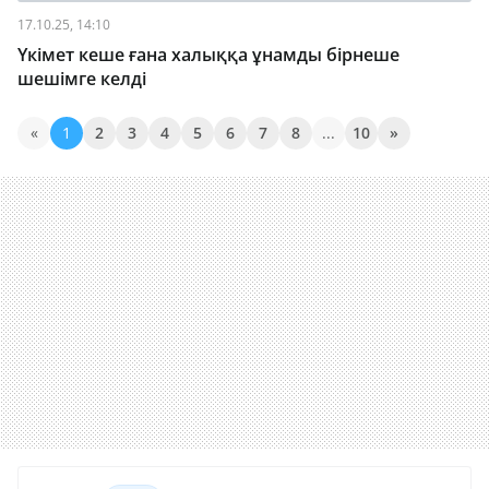
17.10.25, 14:10
Үкімет кеше ғана халыққа ұнамды бірнеше
шешімге келді
«
1
2
3
4
5
6
7
8
...
10
»