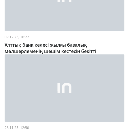
09.12.25, 16:22
Ұлттық банк келесі жылғы базалық
мөлшерлеменің шешім кестесін бекітті
28.11.25, 12:50