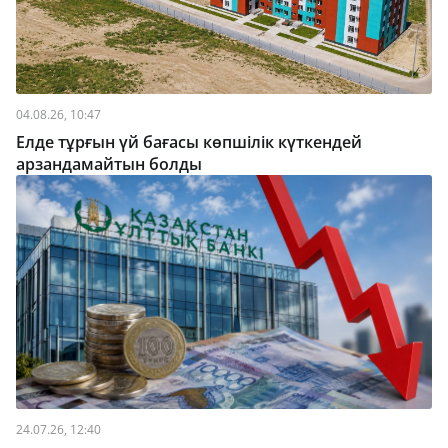
04.08.26, 10:47
Елде тұрғын үй бағасы көпшілік күткендей
арзандамайтын болды
24.07.26, 12:40