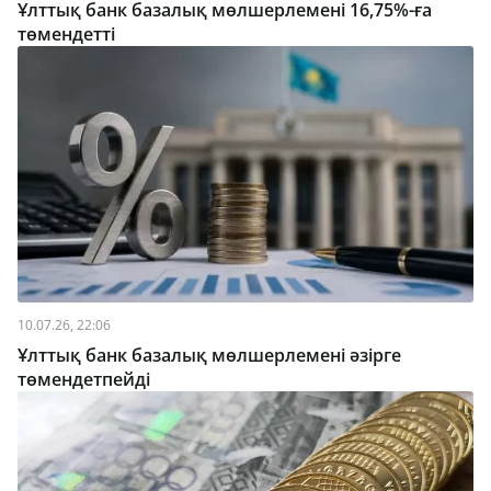
Ұлттық банк базалық мөлшерлемені 16,75%-ға
төмендетті
10.07.26, 22:06
Ұлттық банк базалық мөлшерлемені әзірге
төмендетпейді