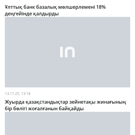
Ұлттық банк базалық мөлшерлемені 18%
деңгейінде қалдырды
13.11.25, 13:18
Жуырда қазақстандықтар зейнетақы жинағының
бір бөлігі жоғалғанын байқайды