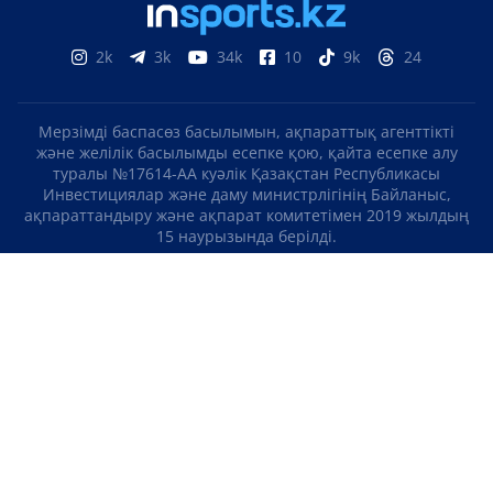
2k
3k
34k
10
9k
24
Мерзімді баспасөз басылымын, ақпараттық агенттікті
және желілік басылымды есепке қою, қайта есепке алу
туралы №17614-АА куәлік Қазақстан Республикасы
Инвестициялар және даму министрлігінің Байланыс,
ақпараттандыру және ақпарат комитетімен 2019 жылдың
15 наурызында берілді.
Отандық теле-, радиоарнаны есепке қою туралы
№KZ23VJB00000123 куәлік Қазақстан Республикасы
Инвестициялар және даму министрлігінің Байланыс,
ақпараттандыру және ақпарат комитетімен 2016 жылдың 8
қыркүйегінде берілді.
МАТЕРИАЛДАРДЫ ПАЙДАЛАНУ ТУРАЛЫ КЕЛІСІМ
БІЗ ТУРАЛЫ
БАЙЛАНЫСТАР
ЖОБАЛАР
БОС ЖҰМЫС ОРЫНДАРЫ
РЕЙТИНГТЕР