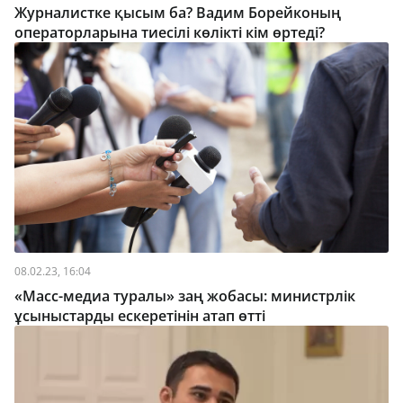
Журналистке қысым ба? Вадим Борейконың
операторларына тиесілі көлікті кім өртеді?
08.02.23, 16:04
«Масс-медиа туралы» заң жобасы: министрлік
ұсыныстарды ескеретінін атап өтті