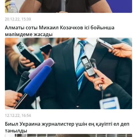
20.12.22, 15:39
Алматы соты Михаил Козачков ісі бойынша
мәлімдеме жасады
12.12.22, 16:54
Биыл Украина журналистер үшін ең қауіпті ел деп
танылды