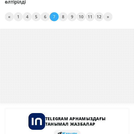
өлтірілді
«
1
4
5
6
7
8
9
10
11
12
»