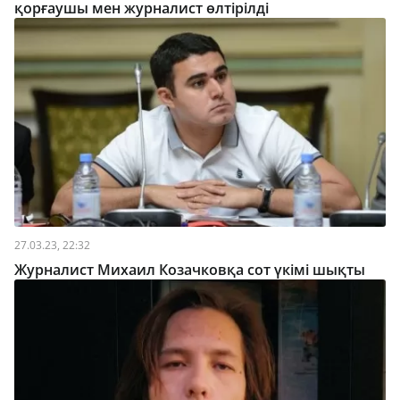
қорғаушы мен журналист өлтірілді
27.03.23, 22:32
Журналист Михаил Козачковқа сот үкімі шықты