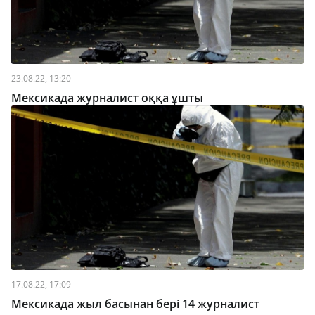
23.08.22, 13:20
Мексикада журналист оққа ұшты
17.08.22, 17:09
Мексикада жыл басынан бері 14 журналист