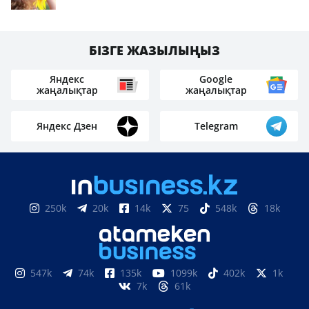
БІЗГЕ ЖАЗЫЛЫҢЫЗ
Яндекс
Google
жаңалықтар
жаңалықтар
Яндекс Дзен
Telegram
250k
20k
14k
75
548k
18k
547k
74k
135k
1099k
402k
1k
7k
61k