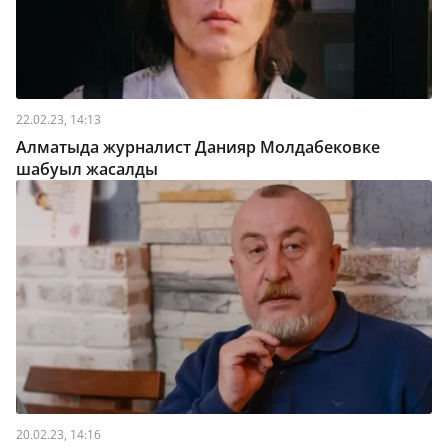
22.02.23, 14:13
Алматыда журналист Данияр Молдабековке
шабуыл жасалды
20.02.23, 14:16