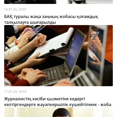
16.01.23, 22:07
БАҚ туралы жаңа заңның жобасы қоғамдық
талқылауға шығарылды
11.01.23, 14:19
Журналистің кәсіби қызметіне кедергі
келтіргендерге жауапкершілік күшейтілмек - жоба