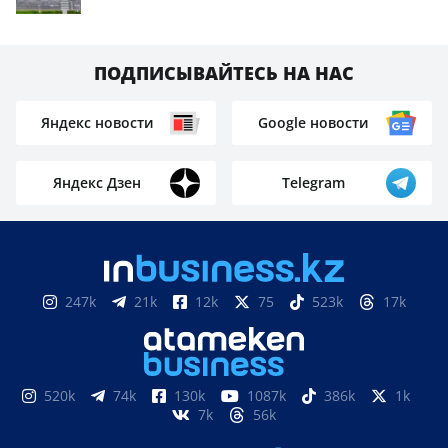
ПОДПИСЫВАЙТЕСЬ НА НАС
Яндекс новости
Google новости
Яндекс Дзен
Telegram
247k
21k
12k
75
523k
17k
520k
74k
130k
1087k
386k
1k
7k
56k