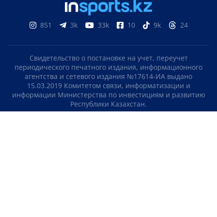
851
3k
33k
10
9k
24
Свидетельство о постановке на учет, переучет
периодического печатного издания, информационного
агентства и сетевого издания №17614-ИА выдано
15.03.2019 Комитетом связи, информатизации и
информации Министерства по инвестициям и развитию
Республики Казахстан.
Свидетельство о постановке на учет отечественного
телерадио канала №KZ23VJB00000123 выдано 08.09.2016
Комитетом связи, информатизации и информации
Министерства по инвестициям и развитию Республики
Казахстан.
СОГЛАШЕНИЕ ОБ ИСПОЛЬЗОВАНИИ МАТЕРИАЛОВ
О НАС
КОНТАКТЫ
ТЕЛЕПРОЕКТЫ
ВАКАНСИИ
РЕЙТИНГИ