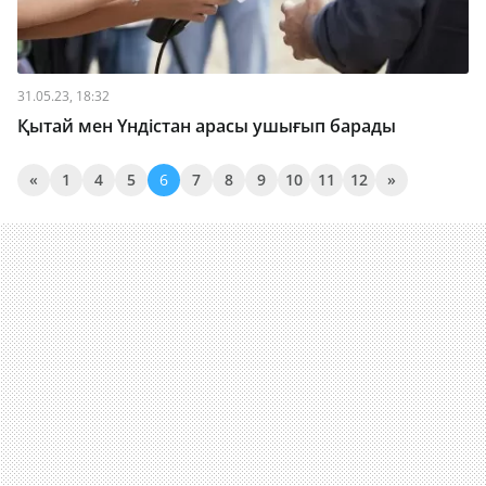
31.05.23, 18:32
Қытай мен Үндістан арасы ушығып барады
«
1
4
5
6
7
8
9
10
11
12
»