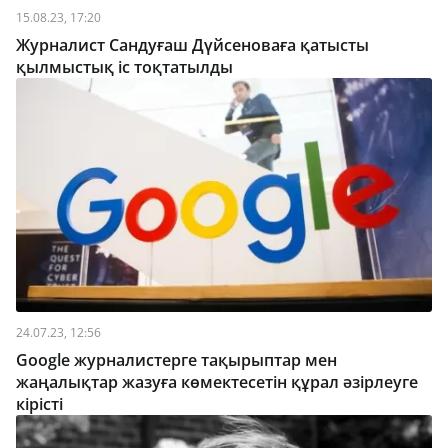
15.08.23, 17:20
Журналист Сандуғаш Дүйсеноваға қатысты
қылмыстық іс тоқтатылды
24.07.23, 12:56
Google журналистерге тақырыптар мен
жаңалықтар жазуға көмектесетін құрал әзірлеуге
кірісті