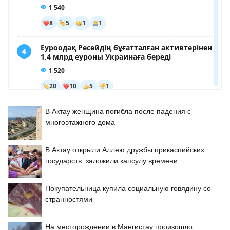
В Актау женщина погибла после падения с
многоэтажного дома
В Актау открыли Аллею дружбы прикаспийских
государств: заложили капсулу времени
Покупательница купила социальную говядину со
странностями
На месторождении в Мангистау произошло