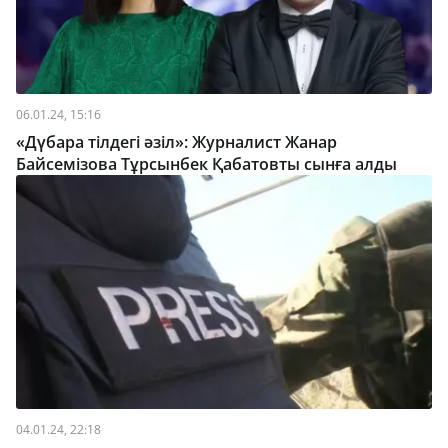
06.01.24, 15:16
«Дүбара тілдегі әзіл»: Журналист Жанар
Байсемізова Тұрсынбек Қабатовты сынға алды
04.01.24, 22:18