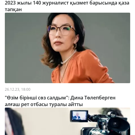
2023 жылы 140 журналист қызмет барысында қаза
тапқан
26.12.23, 18:00
"Өзім бірінші сөз салдым": Дина Төлепберген
алғаш рет отбасы туралы айтты