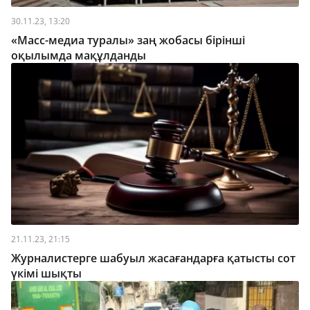
30.11.23, 13:20
«Масс-медиа туралы» заң жобасы бірінші
оқылымда мақұлданды
21.11.23, 21:15
Журналистерге шабуыл жасағандарға қатысты сот
үкімі шықты