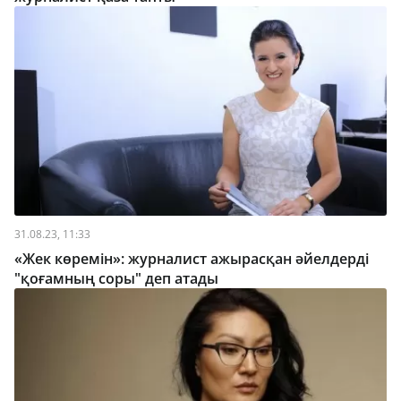
31.08.23, 11:33
«Жек көремін»: журналист ажырасқан әйелдерді
"қоғамның соры" деп атады