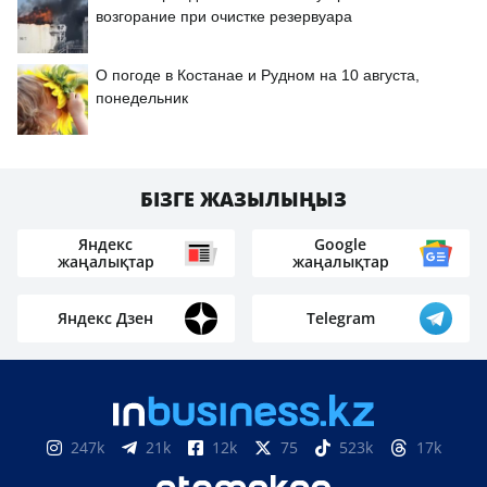
возгорание при очистке резервуара
О погоде в Костанае и Рудном на 10 августа,
понедельник
БІЗГЕ ЖАЗЫЛЫҢЫЗ
Яндекс
Google
жаңалықтар
жаңалықтар
Яндекс Дзен
Telegram
247k
21k
12k
75
523k
17k