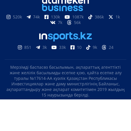
520k
74k
130k
1087k
386k
1k
7k
56k
851
3k
33k
10
9k
24
Мерзімді баспасөз басылымын, ақпараттық агенттікті
және желілік басылымды есепке қою, қайта есепке алу
туралы №17614-АА куәлік Қазақстан Республикасы
Инвестициялар және даму министрлігінің Байланыс,
ақпараттандыру және ақпарат комитетімен 2019 жылдың
15 наурызында берілді.
Отандық теле-, радиоарнаны есепке қою туралы
№KZ23VJB00000123 куәлік Қазақстан Республикасы
Инвестициялар және даму министрлігінің Байланыс,
ақпараттандыру және ақпарат комитетімен 2016 жылдың 8
қыркүйегінде берілді.