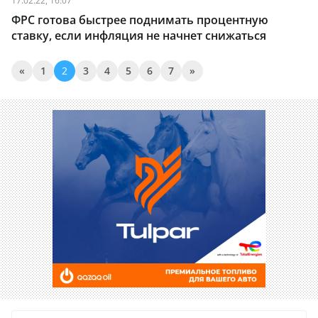
17.02.22, 16:07
ФРС готова быстрее поднимать процентную
ставку, если инфляция не начнет снижаться
«
1
2
3
4
5
6
7
»