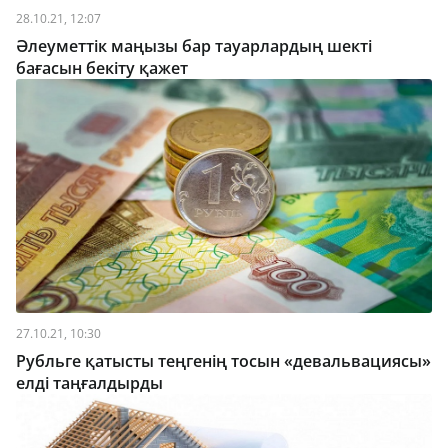
28.10.21, 12:07
Әлеуметтік маңызы бар тауарлардың шекті
бағасын бекіту қажет
27.10.21, 10:30
Рубльге қатысты теңгенің тосын «девальвациясы»
елді таңғалдырды