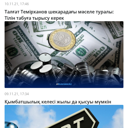
10.11.21, 17:46
Талғат Темірханов шекарадағы мәселе туралы:
Тілін табуға тырысу керек
09.11.21, 17:34
Қымбатшылық келесі жылы да қысуы мүмкін