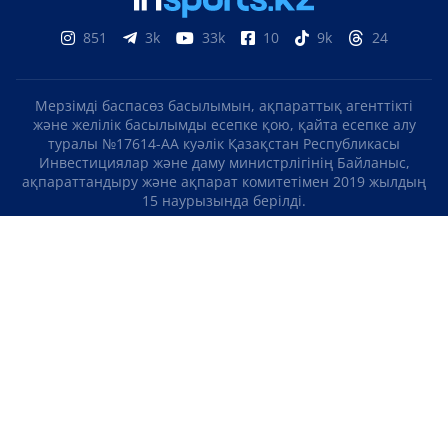
851
3k
33k
10
9k
24
Мерзімді баспасөз басылымын, ақпараттық агенттікті
және желілік басылымды есепке қою, қайта есепке алу
туралы №17614-АА куәлік Қазақстан Республикасы
Инвестициялар және даму министрлігінің Байланыс,
ақпараттандыру және ақпарат комитетімен 2019 жылдың
15 наурызында берілді.
Отандық теле-, радиоарнаны есепке қою туралы
№KZ23VJB00000123 куәлік Қазақстан Республикасы
Инвестициялар және даму министрлігінің Байланыс,
ақпараттандыру және ақпарат комитетімен 2016 жылдың 8
қыркүйегінде берілді.
МАТЕРИАЛДАРДЫ ПАЙДАЛАНУ ТУРАЛЫ КЕЛІСІМ
БІЗ ТУРАЛЫ
БАЙЛАНЫСТАР
ЖОБАЛАР
БОС ЖҰМЫС ОРЫНДАРЫ
РЕЙТИНГТЕР