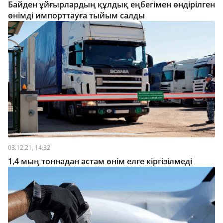
Байден ұйғырлардың құлдық еңбегімен өндірілген
өнімді импорттауға тыйым салды
03.12.21, 14:32
1,4 мың тоннадан астам өнім елге кіргізілмеді