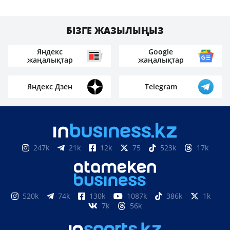
БІЗГЕ ЖАЗЫЛЫҢЫЗ
Яндекс
Google
жаңалықтар
жаңалықтар
Яндекс Дзен
Telegram
247k
21k
12k
75
523k
17k
520k
74k
130k
1087k
386k
1k
7k
56k