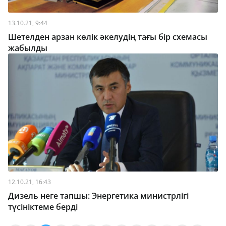
13.10.21, 9:44
Шетелден арзан көлік әкелудің тағы бір схемасы
жабылды
12.10.21, 16:43
Дизель неге тапшы: Энергетика министрлігі
түсініктеме берді