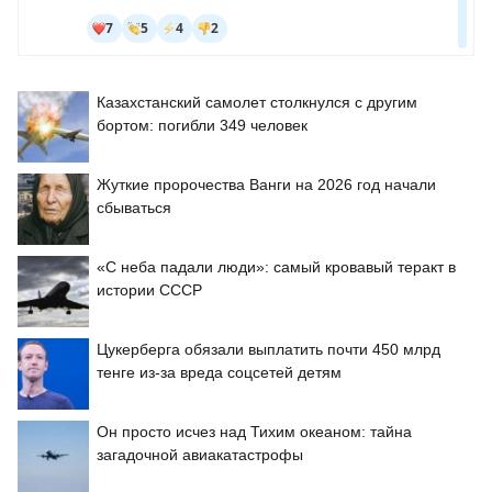
Казахстанский самолет столкнулся с другим
бортом: погибли 349 человек
Жуткие пророчества Ванги на 2026 год начали
сбываться
«С неба падали люди»: самый кровавый теракт в
истории СССР
Цукерберга обязали выплатить почти 450 млрд
тенге из-за вреда соцсетей детям
Он просто исчез над Тихим океаном: тайна
загадочной авиакатастрофы