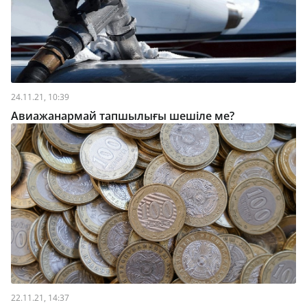
24.11.21, 10:39
Авиажанармай тапшылығы шешіле ме?
22.11.21, 14:37