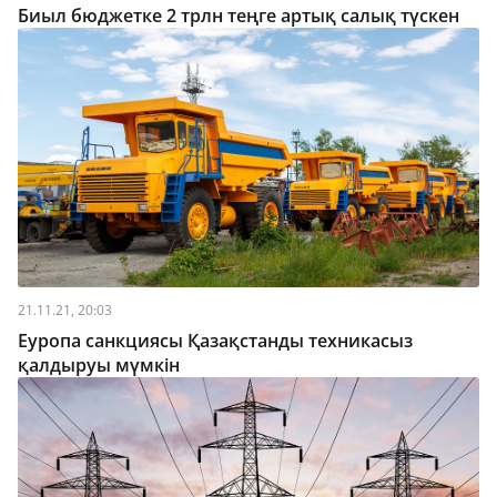
Биыл бюджетке 2 трлн теңге артық салық түскен
21.11.21, 20:03
Еуропа санкциясы Қазақстанды техникасыз
қалдыруы мүмкін