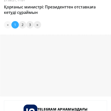
27.08.21, 11:01
Қорғаныс министрі: Президенттен отставкаға
кетуді сұраймын
«
1
2
3
»