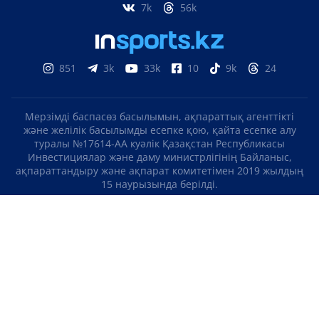
7k
56k
851
3k
33k
10
9k
24
Мерзімді баспасөз басылымын, ақпараттық агенттікті
және желілік басылымды есепке қою, қайта есепке алу
туралы №17614-АА куәлік Қазақстан Республикасы
Инвестициялар және даму министрлігінің Байланыс,
ақпараттандыру және ақпарат комитетімен 2019 жылдың
15 наурызында берілді.
Отандық теле-, радиоарнаны есепке қою туралы
№KZ23VJB00000123 куәлік Қазақстан Республикасы
Инвестициялар және даму министрлігінің Байланыс,
ақпараттандыру және ақпарат комитетімен 2016 жылдың 8
қыркүйегінде берілді.
МАТЕРИАЛДАРДЫ ПАЙДАЛАНУ ТУРАЛЫ КЕЛІСІМ