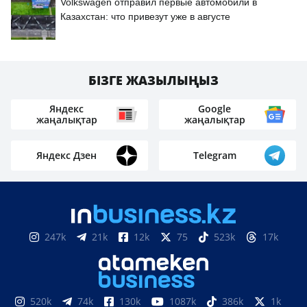
Volkswagen отправил первые автомобили в
Казахстан: что привезут уже в августе
БІЗГЕ ЖАЗЫЛЫҢЫЗ
Яндекс
Google
жаңалықтар
жаңалықтар
Яндекс Дзен
Telegram
247k
21k
12k
75
523k
17k
520k
74k
130k
1087k
386k
1k