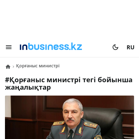
RU
қорғаныс министрі
#
қорғаныс министрі
тегі бойынша
жаңалықтар