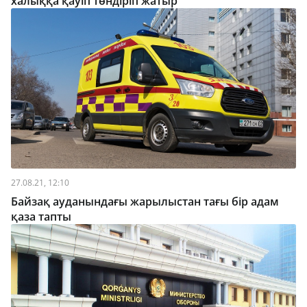
халыққа қауіп төндіріп жатыр
27.08.21, 12:10
Байзақ ауданындағы жарылыстан тағы бір адам
қаза тапты