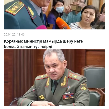
20.04.22, 13:46
Қорғаныс министрі мамырда шеру неге
болмайтынын түсіндірді