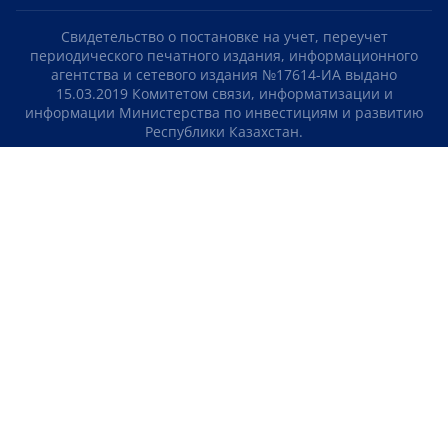
Свидетельство о постановке на учет, переучет
периодического печатного издания, информационного
агентства и сетевого издания №17614-ИА выдано
15.03.2019 Комитетом связи, информатизации и
информации Министерства по инвестициям и развитию
Республики Казахстан.
Свидетельство о постановке на учет отечественного
телерадио канала №KZ23VJB00000123 выдано 08.09.2016
Комитетом связи, информатизации и информации
Министерства по инвестициям и развитию Республики
Казахстан.
СОГЛАШЕНИЕ ОБ ИСПОЛЬЗОВАНИИ МАТЕРИАЛОВ
О НАС
КОНТАКТЫ
ТЕЛЕПРОЕКТЫ
ВАКАНСИИ
РЕЙТИНГИ
Медиахолдинг «Atameken Business»