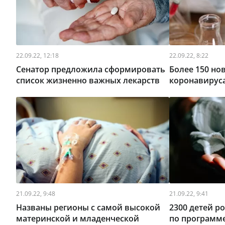
22.09.22, 12:18
22.09.22, 8:22
Сенатор предложила сформировать
Более 150 но
список жизненно важных лекарств
коронавируса
21.09.22, 9:48
21.09.22, 9:41
Названы регионы с самой высокой
2300 детей 
материнской и младенческой
по программе