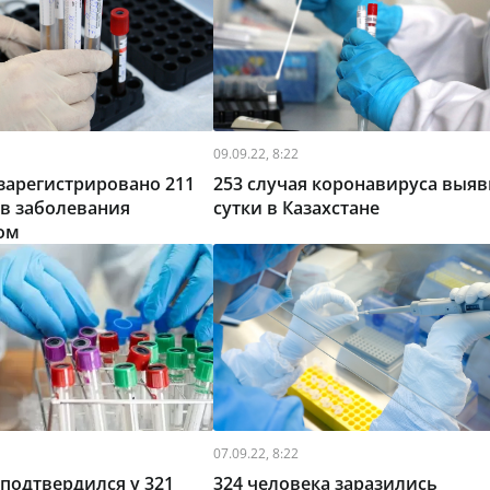
09.09.22, 8:22
 зарегистрировано 211
253 случая коронавируса выяв
в заболевания
сутки в Казахстане
ом
07.09.22, 8:22
подтвердился у 321
324 человека заразились