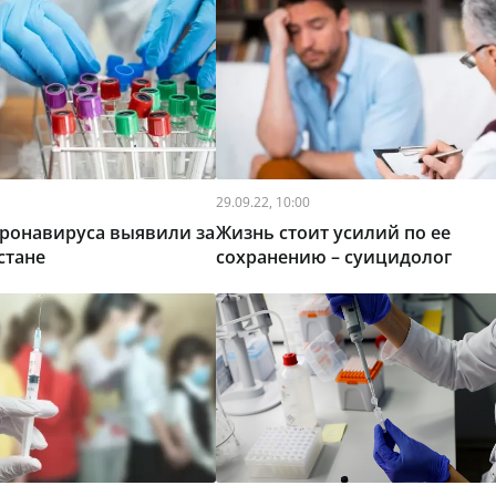
29.09.22, 10:00
оронавируса выявили за
Жизнь стоит усилий по ее
стане
сохранению – суицидолог