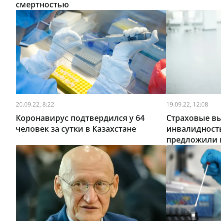
смертностью
20.09.22, 8:22
19.09.22, 12:08
Коронавирус подтвердился у 64
Страховые вы
человек за сутки в Казахстане
инвалидность
предложили 