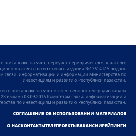
 о постановке на учет, переучет периодического печатного
ционного агентства и сетевого издания №17614-ИА выдано
том связи, информатизации и информации Министерства по
инвестициям и развитию Республики Казахстан.
тво о постановке на учет отечественного телерадио канала
23 выдано 08.09.2016 Комитетом связи, информатизации и
рства по инвестициям и развитию Республики Казахстан.
СОГЛАШЕНИЕ ОБ ИСПОЛЬЗОВАНИИ МАТЕРИАЛОВ
О НАС
КОНТАКТЫ
ТЕЛЕПРОЕКТЫ
ВАКАНСИИ
РЕЙТИНГИ