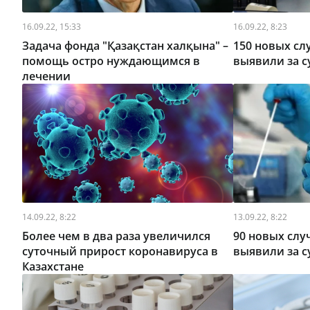
16.09.22, 15:33
16.09.22, 8:23
Задача фонда "Қазақстан халқына" –
150 новых сл
помощь остро нуждающимся в
выявили за с
лечении
14.09.22, 8:22
13.09.22, 8:22
Более чем в два раза увеличился
90 новых слу
суточный прирост коронавируса в
выявили за с
Казахстане