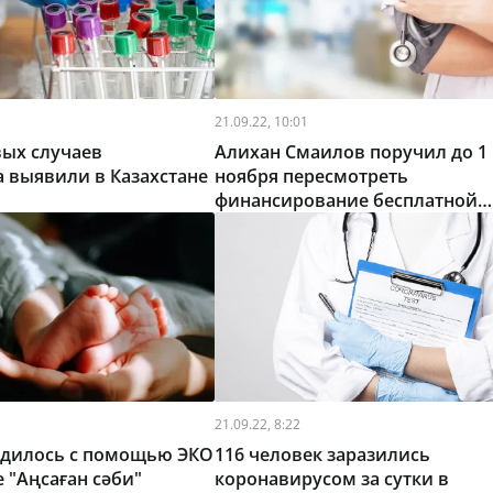
21.09.22, 10:01
вых случаев
Алихан Смаилов поручил до 1
 выявили в Казахстане
ноября пересмотреть
финансирование бесплатной
медпомощи
21.09.22, 8:22
родилось с помощью ЭКО
116 человек заразились
 "Аңсаған сәби"
коронавирусом за сутки в