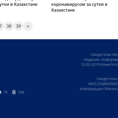
утки в Казахстане
коронавирусом за сутки в
Казахстане
7
38
39
»
Свидетельство
издания, информа
15.03.2019 Комите
Свидетельс
№KZ23VJB000001
информации Министе
7k
56k