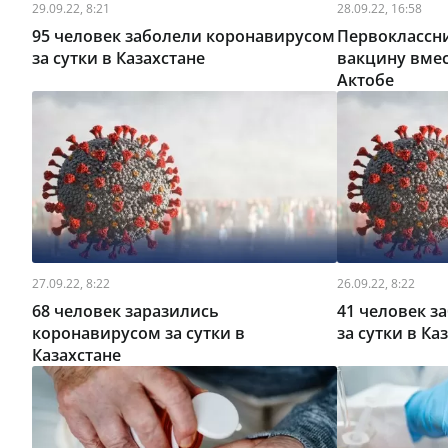
29.09.22, 8:21
28.09.22, 16:58
95 человек заболели коронавирусом
Первоклассн
за сутки в Казахстане
вакцину вмес
Актобе
27.09.22, 8:22
26.09.22, 8:22
68 человек заразились
41 человек з
коронавирусом за сутки в
за сутки в Ка
Казахстане