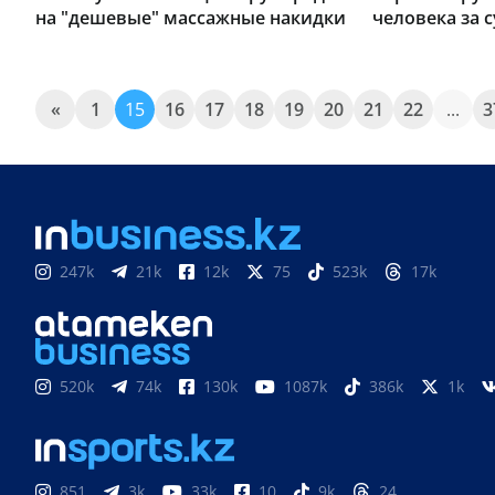
на "дешевые" массажные накидки
человека за с
«
1
15
16
17
18
19
20
21
22
...
3
247k
21k
12k
75
523k
17k
520k
74k
130k
1087k
386k
1k
851
3k
33k
10
9k
24