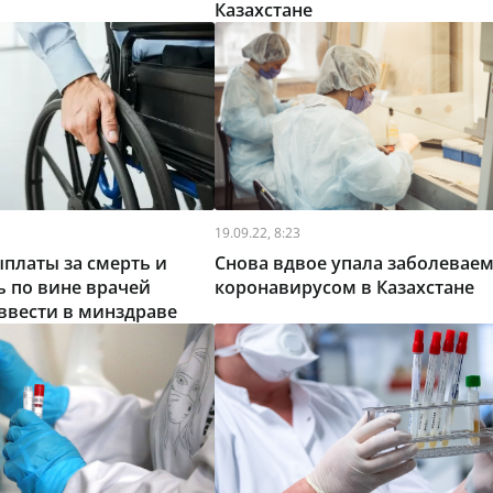
Казахстане
19.09.22, 8:23
платы за смерть и
Снова вдвое упала заболевае
 по вине врачей
коронавирусом в Казахстане
ввести в минздраве