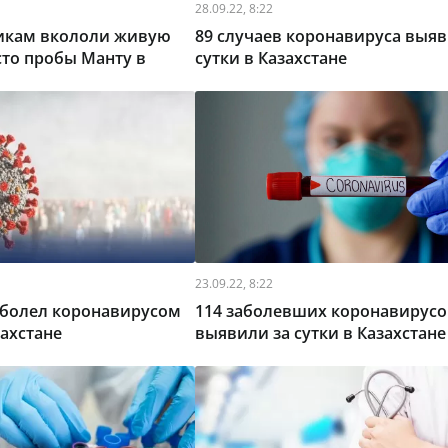
28.09.22, 8:22
икам вкололи живую
89 случаев коронавируса выяв
то пробы Манту в
сутки в Казахстане
23.09.22, 8:22
аболел коронавирусом
114 заболевших коронавирус
захстане
выявили за сутки в Казахстане