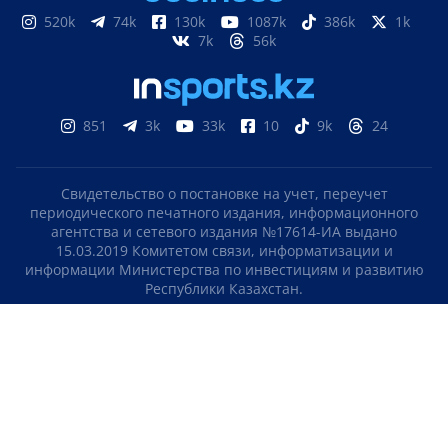
520k
74k
130k
1087k
386k
1k
7k
56k
851
3k
33k
10
9k
24
Свидетельство о постановке на учет, переучет
периодического печатного издания, информационного
агентства и сетевого издания №17614-ИА выдано
15.03.2019 Комитетом связи, информатизации и
информации Министерства по инвестициям и развитию
Республики Казахстан.
Свидетельство о постановке на учет отечественного
телерадио канала №KZ23VJB00000123 выдано 08.09.2016
Комитетом связи, информатизации и информации
Министерства по инвестициям и развитию Республики
Казахстан.
СОГЛАШЕНИЕ ОБ ИСПОЛЬЗОВАНИИ МАТЕРИАЛОВ