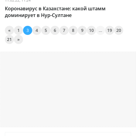
11.02.22, 11:24
Коронавирус в Казахстане: какой штамм
доминирует в Нур-Султане
«
1
3
4
5
6
7
8
9
10
...
19
20
21
»