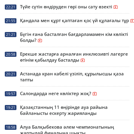
Түйе сүтін өндіруден гөрі оны сату өзекті
22:21
Қандала мен құрт қаптаған қос үй құлағалы тұр
21:55
Бүгін ғана басталған бағдарламамен кім көлікті
21:21
болды?
Ерекше жастарға арналған инклюзивті лагерге
20:58
өтінім қабылдау басталды
Астанада кран кабелі үзіліп, құрылысшы қаза
20:21
тапты
Салондарда неге көліктер жоқ?
19:57
Қазақстанның 11 өңірінде ауа райына
19:21
байланысты ескерту жарияланды
Алуа Балқыбекова әлем чемпионатының
18:58
жартылай финалына шықты