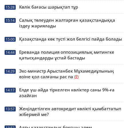
Көлік бағасы шарықтап тұр
15:28
Салық төлеуден жалтарған қазақстандыққа
15:14
іздеу жариялады
Қазақстанда көк түсті жол белгісі пайда болады
15:00
Ереванда полиция оппозициялық митингке
14:44
қатысқандарды ұстай бастады
Экс-министр Арыстанбек Мұхамедиұлының
14:29
өзіне қол салғаны рас па
Елде үш айда тіркелген көліктер саны 9%-ға
14:17
азайған
Жеңілдетілген автокредит көлікті қымбаттатып
13:57
жібермей ме?
Алты қазақстандық боксшы әлем
13:52