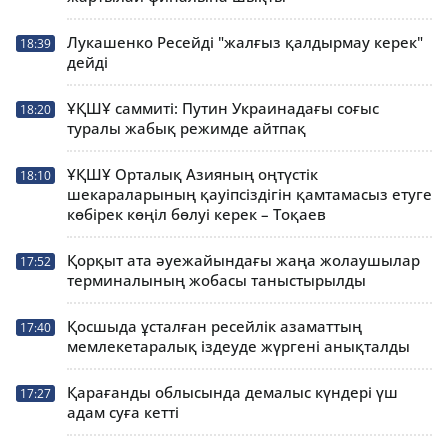
Лукашенко Ресейді "жалғыз қалдырмау керек"
18:39
дейді
ҰҚШҰ саммиті: Путин Украинадағы соғыс
18:20
туралы жабық режимде айтпақ
ҰҚШҰ Орталық Азияның оңтүстік
18:10
шекараларының қауіпсіздігін қамтамасыз етуге
көбірек көңіл бөлуі керек – Тоқаев
Қорқыт ата әуежайындағы жаңа жолаушылар
17:52
терминалының жобасы таныстырылды
Қосшыда ұсталған ресейлік азаматтың
17:40
мемлекетаралық іздеуде жүргені анықталды
Қарағанды облысында демалыс күндері үш
17:27
адам суға кетті