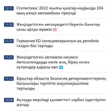
Статистика: 2022 жылғы қаңтар-наурызда 204
12:11
мың жеңіл автомобиль тіркелді
Жеңілдетілген автокредитті беретін банктер
11:53
саны артуы мүмкін
Германия ЕО санкцияларынсыз-ақ ресейлік
11:37
газдан бас тартады
Жеңілдетілген автокөлік несиесі:
11:21
Автосалондарда көлік жоқ, бірақ кезек
күткендер қарасы көп
Бірқатар облыста Экология департаменттерінің
11:12
басшылары тәртіптік жауапкершілікке
тартылды
Ақтауда мерзімді қызметтегі сарбаз іздестіріліп
10:58
жатыр