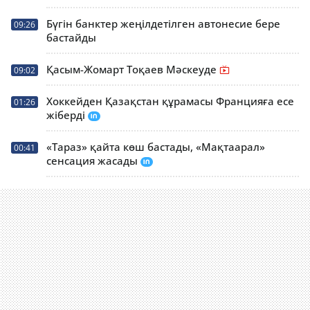
Бүгін банктер жеңілдетілген автонесие бере
09:26
бастайды
Қасым-Жомарт Тоқаев Мәскеуде
09:02
Хоккейден Қазақстан құрамасы Францияға есе
01:26
жіберді
«Тараз» қайта көш бастады, «Мақтаарал»
00:41
сенсация жасады