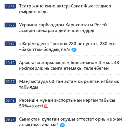
Театр және кино актері Сағат Жылгелдиев
10:41
өмірден озды
Украина сарбаздары Харьковтағы Ресей
10:27
әскерін шекараға дейін шегіндірді
«Жерімізден «Протон» 280 рет ұшты, 280 есе
10:17
«бақытты» болдық па?»
Арыстағы жарылыстың болғанынан 4 жыл: 48
10:12
кәсіпкерлік нысанға өтемақы төленбеген
Маңғыстауда 60-тан астам қырылған итбалық
09:57
табылды
Ресейдің мұнай экспортынан көрген табысы
09:43
50%-ға өсті
Сынақтан құлаған оқушы аттестат орнына жай
09:37
анықтама ала ма?