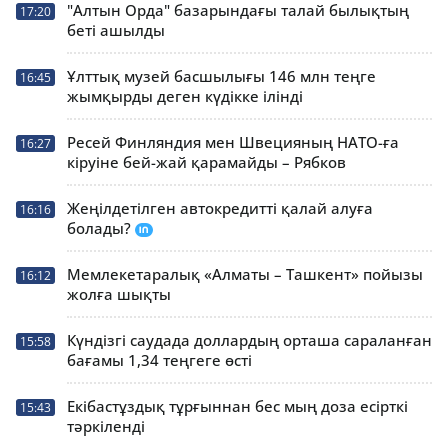
"Алтын Орда" базарындағы талай былықтың
17:20
беті ашылды
Ұлттық музей басшылығы 146 млн теңге
16:45
жымқырды деген күдікке ілінді
Ресей Финляндия мен Швецияның НАТО-ға
16:27
кіруіне бей-жай қарамайды – Рябков
Жеңілдетілген автокредитті қалай алуға
16:16
болады?
Мемлекетаралық «Алматы – Ташкент» пойызы
16:12
жолға шықты
Күндізгі саудада доллардың орташа сараланған
15:58
бағамы 1,34 теңгеге өсті
Екібастұздық тұрғыннан бес мың доза есірткі
15:43
тәркіленді