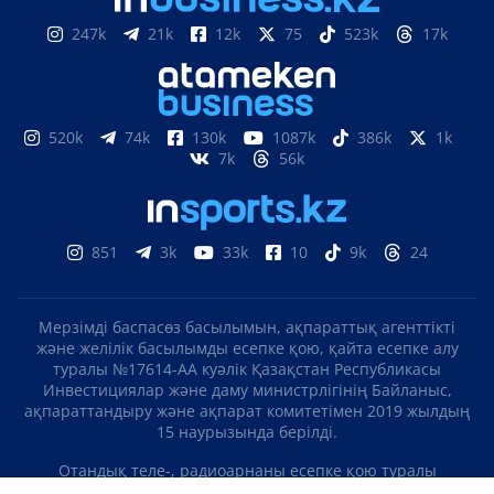
247k
21k
12k
75
523k
17k
520k
74k
130k
1087k
386k
1k
7k
56k
851
3k
33k
10
9k
24
Мерзімді баспасөз басылымын, ақпараттық агенттікті
және желілік басылымды есепке қою, қайта есепке алу
туралы №17614-АА куәлік Қазақстан Республикасы
Инвестициялар және даму министрлігінің Байланыс,
ақпараттандыру және ақпарат комитетімен 2019 жылдың
15 наурызында берілді.
Отандық теле-, радиоарнаны есепке қою туралы
№KZ23VJB00000123 куәлік Қазақстан Республикасы