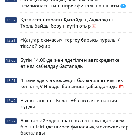
чемпионатының ширек финалына шықты
Қазақстан тарапы Қытайдың Ақжарқын
13:37
Тұрлыбайды беруін күтіп отыр
«Қаңтар оқиғасы»: тергеу барысы туралы /
13:21
тікелей эфир
Бүгін 14.00-де жеңілдетілген автокредитке
13:05
өтінім қабылдау басталады
4 пайыздық автокредит бойынша өтінім тек
12:51
көліктің VIN-коды бойынша қабылданады
Bizdin Tandau – Болат Әбілов саяси партия
12:42
құрды
Бокстан әйелдер арасында өтіп жатқан әлем
12:27
біріншілігінде ширек финалдық жекпе-жектер
басталады